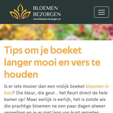
Tips om je boeket
langer mooi en vers te
houden
Is er iets mooier dan een vrolijk boeket
bloemen in
huis
? Die kleur, die geur… het fleurt direct de hele
kamer op! Maar eerlijk is eerlijk, het is zonde als
die prachtige bloemen na een paar dagen alweer
verwelken en je er niet lang van kunt genieten.