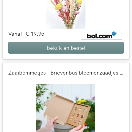
Vanaf: € 19,95
bekijk en bestel
Zaaibommetjes | Brievenbus bloemenzaadjes | Cadeau met zaadjes door de brievenbus | BloomPost met aandacht voor de natuur