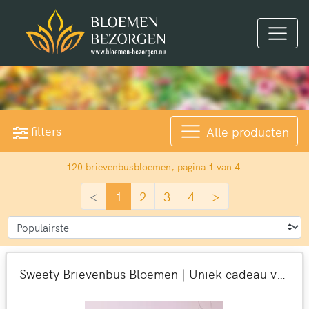
filters
Alle producten
120 brievenbusbloemen, pagina 1 van 4.
<
1
2
3
4
>
Sweety Brievenbus Bloemen | Uniek cadeau versturen | 9 dagen 100% versgarantie | Per post bezorgd