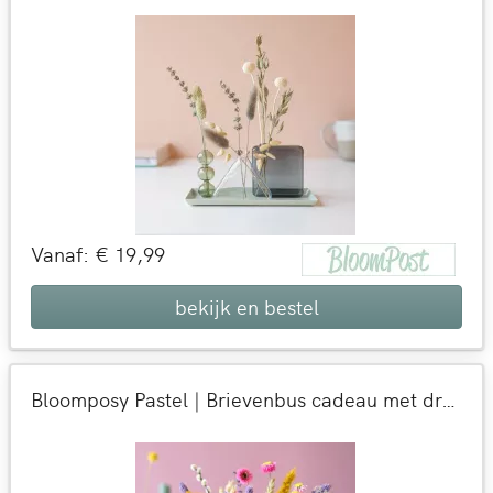
Vanaf: € 19,99
bekijk en bestel
Bloomposy Pastel | Brievenbus cadeau met droogbloemen | Bloemen die blijven