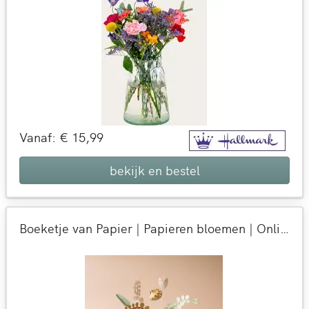
Vanaf: € 15,99
bekijk en bestel
Boeketje van Papier | Papieren bloemen | Online papieren boeketje per post versturen | BloomPost met aandacht voor de natuur