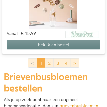
Vanaf: € 15,99
bekijk en bestel
<
1
2
3
4
>
Brievenbusbloemen
bestellen
Als je op zoek bent naar een origineel
bloemencadeautje, dan zijn
brievenbusbloemen