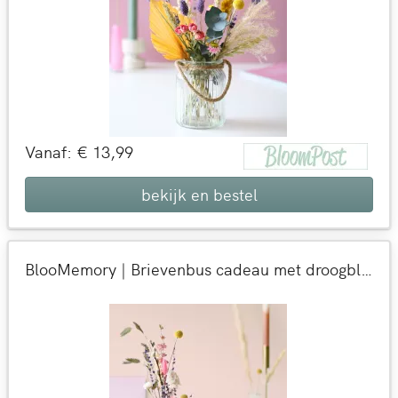
Vanaf: € 13,99
bekijk en bestel
BlooMemory | Brievenbus cadeau met droogbloemen | Bloemen die blijven