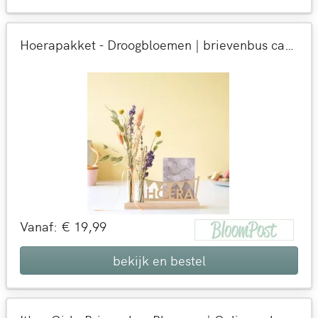
Hoerapakket - Droogbloemen | brievenbus cadeau | Origineel verjaardagcadeau per post bezorgd
Vanaf: € 19,99
bekijk en bestel