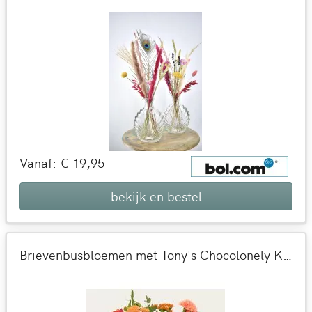
Vanaf: € 19,95
bekijk en bestel
Brievenbusbloemen met Tony's Chocolonely Karamel Zeezout Chocoladereep | Chocolade cadeau + kaart versturen