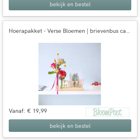
bekijk en bestel
Hoerapakket - Verse Bloemen | brievenbus cadeau | Origineel verjaardagcadeau per post bezorgd
Vanaf: € 19,99
bekijk en bestel