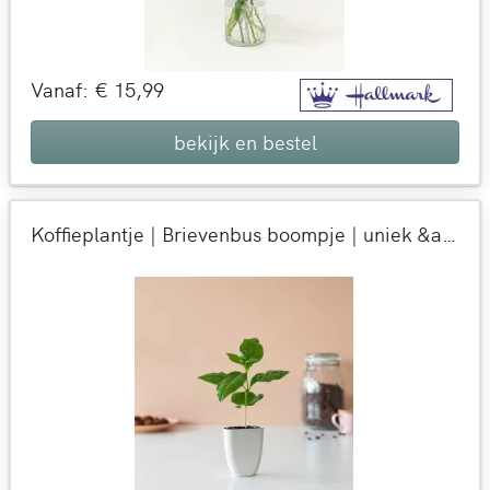
Vanaf: € 15,99
bekijk en bestel
Koffieplantje | Brievenbus boompje | uniek &amp; duurzaam cadeau | per post bezorgd