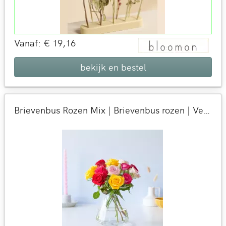
Vanaf: € 19,16
bekijk en bestel
Brievenbus Rozen Mix | Brievenbus rozen | Verse rozen per post bezorgd | 9 dagen 100% vaasgarantie