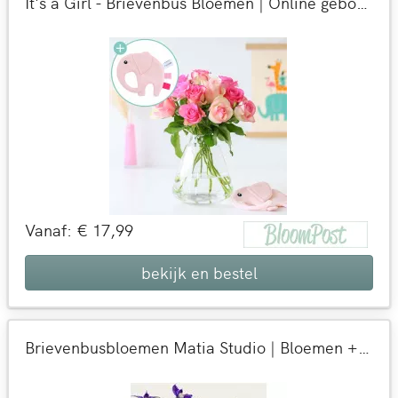
It's a Girl - Brievenbus Bloemen | Online geboorte cadeau per post versturen | BloomPost met aandacht voor de natuur
Vanaf: € 17,99
bekijk en bestel
Brievenbusbloemen Matia Studio | Bloemen + kaart versturen