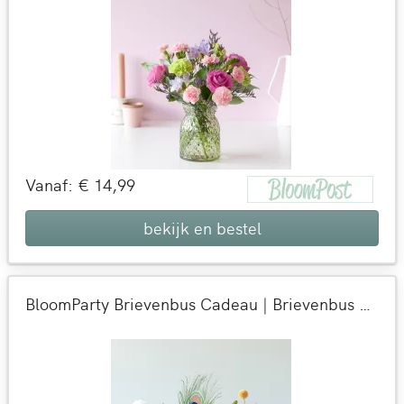
Vanaf: € 14,99
bekijk en bestel
BloomParty Brievenbus Cadeau | Brievenbus bloemen | 9 dagen versgarantie | Per post bezorgd