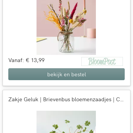
Vanaf: € 13,99
bekijk en bestel
Zakje Geluk | Brievenbus bloemenzaadjes | Cadeau met zaadjes door de brievenbus | BloomPost met aandacht voor de natuur