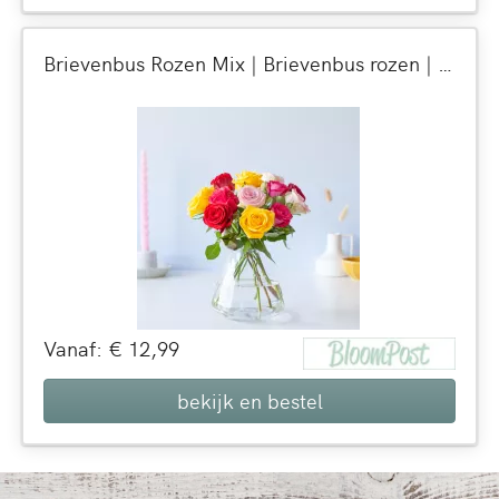
Brievenbus Rozen Mix | Brievenbus rozen | Verse rozen per post bezorgd | 9 dagen 100% vaasgarantie
Vanaf: € 12,99
bekijk en bestel