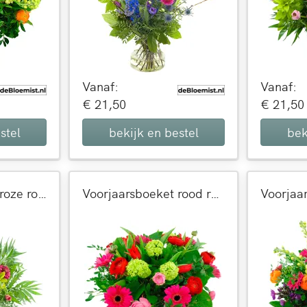
Vanaf:
Vanaf:
€ 21,50
€ 21,50
stel
bekijk en bestel
bek
Voorjaarsboeket roze rood
Voorjaarsboeket rood roze en lila