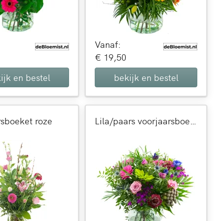
Vanaf:
€ 19,50
ijk en bestel
bekijk en bestel
rsboeket roze
Lila/paars voorjaarsboeket