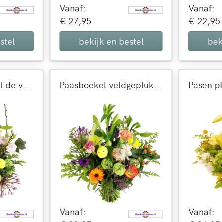
Vanaf:
Vanaf:
€ 27,95
€ 22,95
stel
bekijk en bestel
bek
Pasen plukboeket de verrassing
Paasboeket veldgeplukt geel-paars-lila-oranje
Vanaf:
Vanaf: