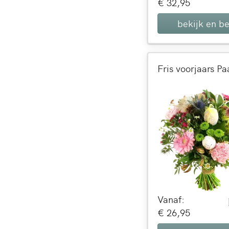
€ 32,95
bekijk en be
Vanaf:
€ 26,95