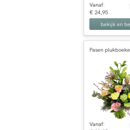
Vanaf:
€ 24,95
bekijk en be
Vanaf: