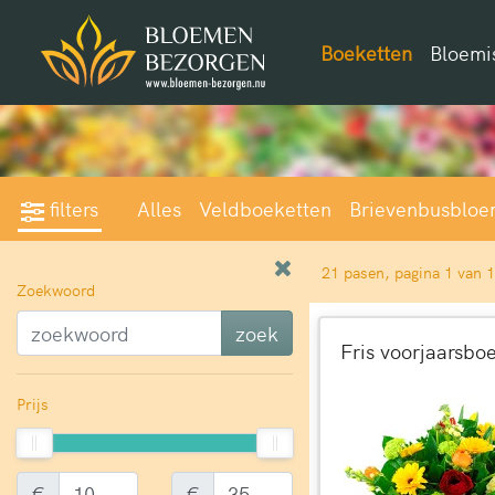
Boeketten
Bloemi
filters
Alles
Veldboeketten
Brievenbusblo
21 pasen, pagina 1 van 1
Zoekwoord
zoek
Fris voorjaarsbo
Prijs
€
€