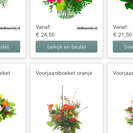
Vanaf:
Vanaf:
€ 24,50
€ 21,50
stel
bekijk en bestel
bek
eket
Voorjaarsboeket oranje
Voorjaa