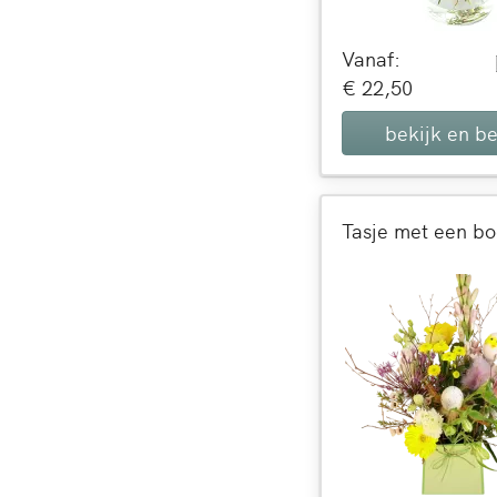
Vanaf:
€ 22,50
bekijk en be