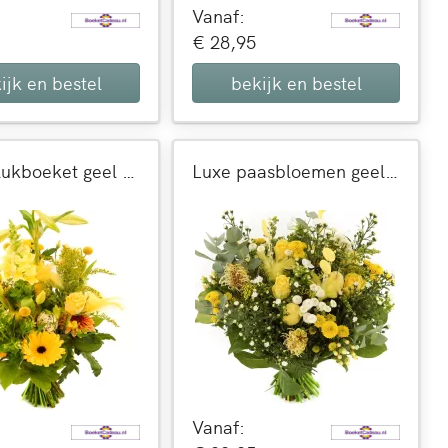
Vanaf:
€ 28,95
ijk en bestel
bekijk en bestel
Pasen plukboeket geel wit
Luxe paasbloemen geel en wit
Vanaf: