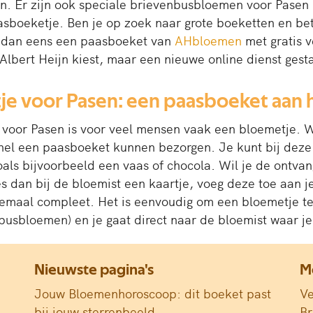
. Er zijn ook speciale brievenbusbloemen voor Pasen 
sboeketje. Ben je op zoek naar grote boeketten en beta
 dan eens een paasboeket van
AHbloemen
met gratis v
Albert Heijn kiest, maar een nieuwe online dienst gest
je voor Pasen: een paasboeket aan 
 voor Pasen is voor veel mensen vaak een bloemetje. W
snel een paasboeket kunnen bezorgen. Je kunt bij dez
als bijvoorbeeld een vaas of chocola. Wil je de ontva
 dan bij de bloemist een kaartje, voeg deze toe aan je b
maal compleet. Het is eenvoudig om een bloemetje te b
nbusbloemen) en je gaat direct naar de bloemist waar j
Nieuwste pagina's
M
Jouw Bloemenhoroscoop: dit boeket past
Ve
bij jouw sterrenbeeld
B