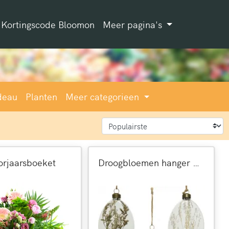
Kortingscode Bloomon
Meer pagina's
deau
Planten
Meer categorieen
orjaarsboeket
Droogbloemen hanger paasdecoratie