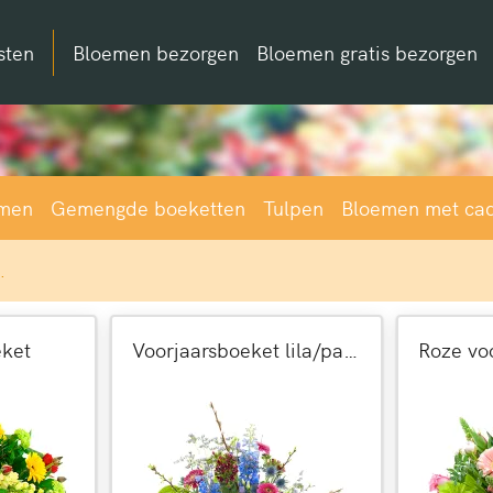
sten
Bloemen bezorgen
Bloemen gratis bezorgen
emen
Gemengde boeketten
Tulpen
Bloemen met ca
.
eket
Voorjaarsboeket lila/paars
Roze vo