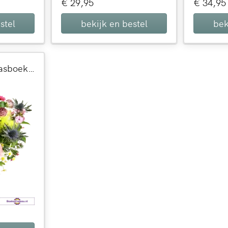
€ 29,95
€ 34,95
stel
bekijk en bestel
bek
Fris voorjaars Paasboeket