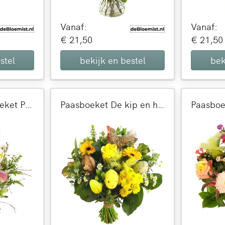
Vanaf:
Vanaf:
€ 21,50
€ 21,50
stel
bekijk en bestel
bek
Tasje met een boeket Paasbloemen
Paasboeket De kip en het ei