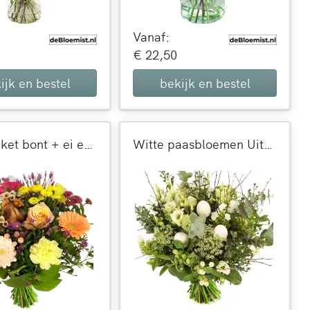
Vanaf:
€ 22,50
ijk en bestel
bekijk en bestel
Paasboeket bont + ei en veren
Witte paasbloemen Uitbundig boeket