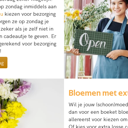
op zondag inmiddels aan
au
kiezen voor bezorging
rgen ze op zondag je
ker als je zelf niet in
 cadeautje te geven. Er
gerekend voor bezorging
!
ag
Bloemen met ex
Wil je jouw (schoon)moe
dan voor een boeket blo
allereerst voor kiezen om
Of kies voor extra losse 