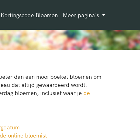
Kortingscode Bloomon
Meer pagina's
u beter dan een mooi boeket bloemen om
adeau dat altijd gewaardeerd wordt.
erdag bloemen, inclusief waar je
de
orgdatum
j de online bloemist