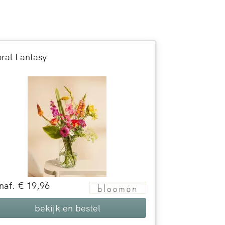
oral Fantasy
naf: € 19,96
bekijk en bestel