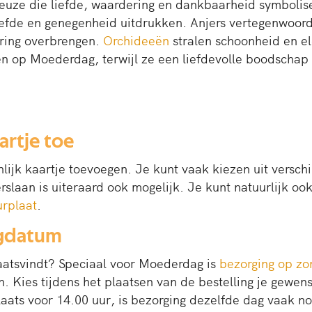
euze die liefde, waardering en dankbaarheid symbolisere
liefde en genegenheid uitdrukken. Anjers vertegenwoord
ering overbrengen.
Orchideeën
stralen schoonheid en ele
n op Moederdag, terwijl ze een liefdevolle boodschap
artje toe
lijk kaartje toevoegen. Je kunt vaak kiezen uit verschi
laan is uiteraard ook mogelijk. Je kunt natuurlijk ook 
rplaat
.
rgdatum
laatsvindt? Speciaal voor Moederdag is
bezorging op z
. Kies tijdens het plaatsen van de bestelling je gewe
laats voor 14.00 uur, is bezorging dezelfde dag vaak n