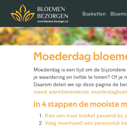
Boeketten
Bloemi
Moederdag bloeme
Moederdag is een tijd om de bijzondere
je waardering en liefde te tonen? Of je 
Daarom delen we op deze pagina de best
meest adembenemende moederdagboek
In 4 stappen de mooiste
Kies een mooi boeket passend bij 
Voeg (eventueel) een persoonlijk ka