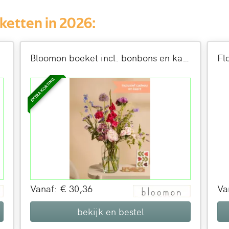
etten in 2026:
Bloomon boeket incl. bonbons en kaartje
Fl
EXTRA KORTING
Vanaf: € 30,36
Va
bekijk en bestel