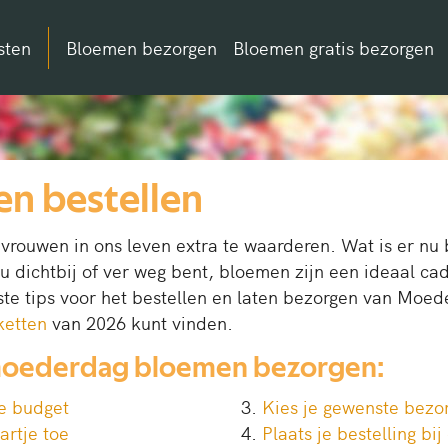
sten
Bloemen bezorgen
Bloemen gratis bezorgen
n bestellen
 vrouwen in ons leven extra te waarderen. Wat is er n
nu dichtbij of ver weg bent, bloemen zijn een ideaal c
e tips voor het bestellen en laten bezorgen van Moed
etten
van 2026 kunt vinden.
 moederdag bloemen bezorgen:
je budget
Kies je gewenste bez
artje toe
Plaats je bestelling bi