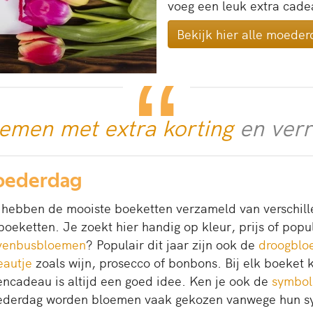
voeg een leuk extra cade
Bekijk hier alle moede
emen met extra korting
en verr
Moederdag
ebben de mooiste boeketten verzameld van verschillen
eketten. Je zoekt hier handig op kleur, prijs of popul
venbusbloemen
? Populair dit jaar zijn ook de
droogblo
eautje
zoals wijn, prosecco of bonbons. Bij elk boeket 
ncadeau is altijd een goed idee. Ken je ook de
symbol
ederdag worden bloemen vaak gekozen vanwege hun sym