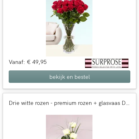
Vanaf: € 49,95
bekijk en bestel
Drie witte rozen - premium rozen + glasvaas Debbie