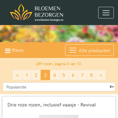
filters
Alle producten
289 rozen, pagina 3 van 10.
<
1
2
3
4
5
6
7
8
>
Drie roze rozen, inclusief vaasje - Revival