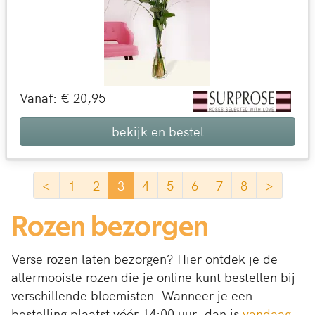
Vanaf: € 20,95
bekijk en bestel
<
1
2
3
4
5
6
7
8
>
Rozen bezorgen
Verse rozen laten bezorgen? Hier ontdek je de
allermooiste rozen die je online kunt bestellen bij
verschillende bloemisten. Wanneer je een
bestelling plaatst vóór 14:00 uur, dan is
vandaag